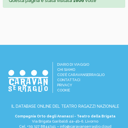
Questa pagina è stata visitata
1606
volte
DIARIO DI VIAGGIO
CHI SIAMO
COS'È CARAVANSERRAGLIO
CONTATTACI
PRIVACY
COOKIE
IL DATABASE ONLINE DEL TEATRO RAGAZZI NAZIONALE
Compagnia Orto degli Ananassi - Teatro della Brigata
Via Brigata Garibaldi 4a-4b-6, Livorno
Cel.
+39 327 8844341
–
info@caravanserraglio.cloud