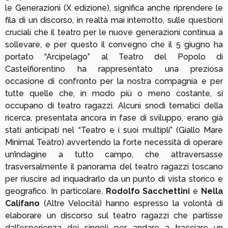
le Generazioni (X edizione), significa anche riprendere le
fila di un discorso, in realtà mai interrotto, sulle questioni
cruciali che il teatro per le nuove generazioni continua a
sollevare, e per questo il convegno che il 5 giugno ha
portato “Arcipelago” al Teatro del Popolo di
Castelfiorentino ha rappresentato una preziosa
occasione di confronto per la nostra compagnia e per
tutte quelle che, in modo più o meno costante, si
occupano di teatro ragazzi. Alcuni snodi tematici della
ricerca, presentata ancora in fase di sviluppo, erano già
stati anticipati nel “Teatro e i suoi multipli” (Giallo Mare
Minimal Teatro) avvertendo la forte necessità di operare
un’indagine a tutto campo, che attraversasse
trasversalmente il panorama del teatro ragazzi toscano
per riuscire ad inquadrarlo da un punto di vista storico e
geografico. In particolare,
Rodolfo Sacchettini
e
Nella
Califano
(Altre Velocità) hanno espresso la volontà di
elaborare un discorso sul teatro ragazzi che partisse
dall’esperienza dei singoli per andare a tracciare un